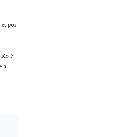
 e, por
e R$ 5
e a