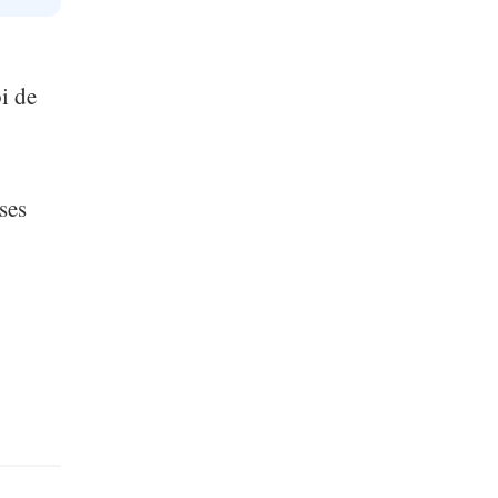
i de
ses