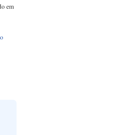
ado em
go