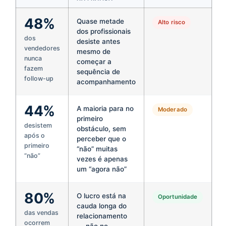
48%
Quase metade
Alto risco
dos profissionais
dos
desiste antes
vendedores
mesmo de
nunca
começar a
fazem
sequência de
follow-up
acompanhamento
44%
A maioria para no
Moderado
primeiro
desistem
obstáculo, sem
após o
perceber que o
primeiro
“não” muitas
“não”
vezes é apenas
um “agora não”
80%
O lucro está na
Oportunidade
cauda longa do
das vendas
relacionamento
ocorrem