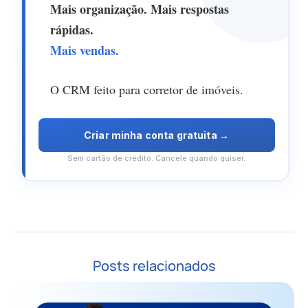
Banner
Mais organização. Mais respostas
Imobilead
rápidas.
Mais vendas.
—
Teste
O CRM feito para corretor de imóveis.
grátis
por
Criar minha conta gratuita →
7
Sem cartão de crédito. Cancele quando quiser.
dias
Posts relacionados