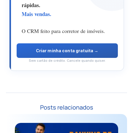
Imobilead
rápidas.
Mais vendas.
—
Teste
O CRM feito para corretor de imóveis.
grátis
por
Criar minha conta gratuita →
7
Sem cartão de crédito. Cancele quando quiser.
dias
Posts relacionados