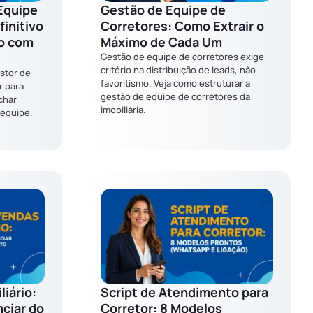
Equipe
Gestão de Equipe de
finitivo
Corretores: Como Extrair o
do com
Máximo de Cada Um
Gestão de equipe de corretores exige
critério na distribuição de leads, não
stor de
favoritismo. Veja como estruturar a
r para
gestão de equipe de corretores da
achar
imobiliária.
 equipe.
liário:
Script de Atendimento para
ciar do
Corretor: 8 Modelos