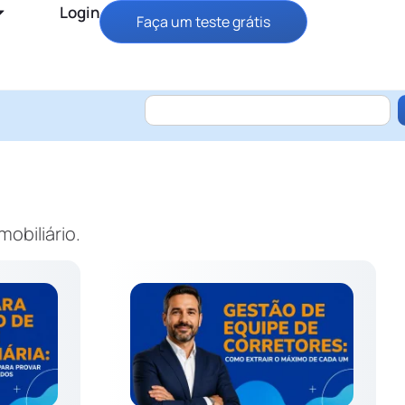
Login
Faça um teste grátis
obiliário.