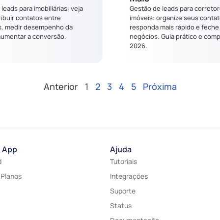
leads para imobiliárias: veja
Gestão de leads para correto
ibuir contatos entre
imóveis: organize seus contat
s, medir desempenho da
responda mais rápido e feche
aumentar a conversão.
negócios. Guia prático e comp
2026.
Anterior
1
2
3
4
5
Próxima
o App
Ajuda
d
Tutoriais
 Planos
Integrações
Suporte
Status