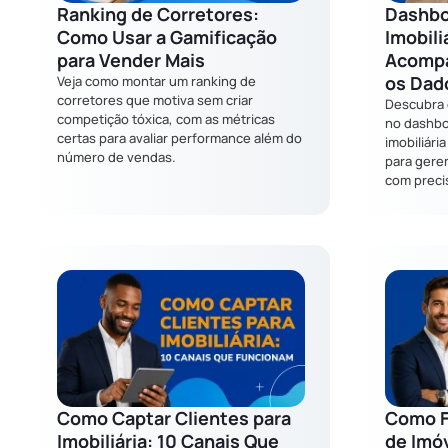
Ranking de Corretores:
Dashbo
Como Usar a Gamificação
Imobili
para Vender Mais
Acompa
os Dad
Veja como montar um ranking de
corretores que motiva sem criar
Descubra 
competição tóxica, com as métricas
no dashbo
certas para avaliar performance além do
imobiliári
número de vendas.
para geren
com preci
Como Captar Clientes para
Como F
Imobiliária: 10 Canais Que
de Imóv