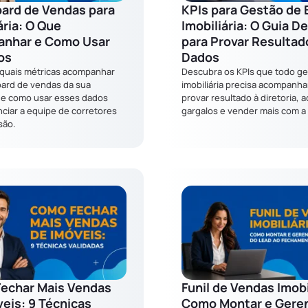
ard de Vendas para
KPIs para Gestão de 
ária: O Que
Imobiliária: O Guia De
nhar e Como Usar
para Provar Resulta
os
Dados
quais métricas acompanhar
Descubra os KPIs que todo ge
ard de vendas da sua
imobiliária precisa acompanha
a e como usar esses dados
provar resultado à diretoria, 
ciar a equipe de corretores
gargalos e vender mais com a
são.
echar Mais Vendas
Funil de Vendas Imobi
eis: 9 Técnicas
Como Montar e Geren