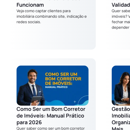
Funcionam
Valida
Veja como captar clientes para
Quer sabe
imobiliária combinando site, indicação e
imóveis? V
redes sociais.
fechar ma
depender 
Como Ser um Bom Corretor
Gestão
de Imóveis: Manual Prático
Imobili
para 2026
Organiz
Mais
Quer saber como ser um bom corretor