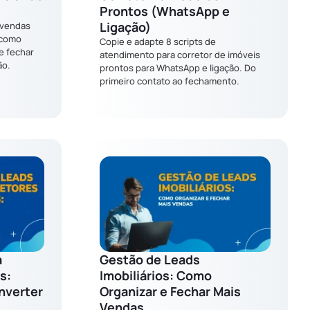
Prontos (WhatsApp e
Ligação)
 vendas
, como
Copie e adapte 8 scripts de
e fechar
atendimento para corretor de imóveis
ão.
prontos para WhatsApp e ligação. Do
primeiro contato ao fechamento.
a
Gestão de Leads
s:
Imobiliários: Como
nverter
Organizar e Fechar Mais
Vendas