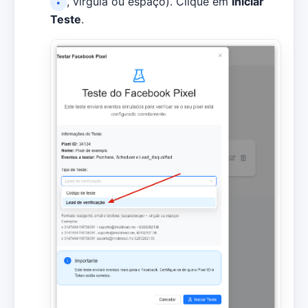
, vírgula ou espaço). Clique em
Iniciar
•
Teste
.