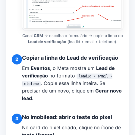
Canal
CRM
→ escolha o formulário → copie a linha do
Lead de verificação
(leadId • email • telefone).
Copiar a linha do Lead de verificação
2
Em
Eventos
, o Meta mostra um
Lead de
verificação
no formato
leadId • email •
. Copie essa linha inteira. Se
telefone
precisar de um novo, clique em
Gerar novo
lead
.
No Imobilead: abrir o teste do pixel
3
No card do pixel criado, clique no ícone de
teste (frasco)
.