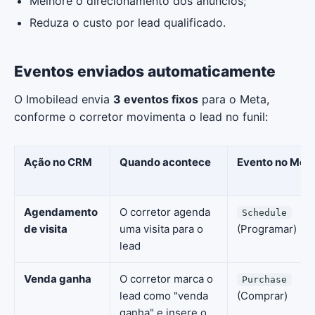
Melhore o direcionamento dos anúncios;
Reduza o custo por lead qualificado.
Eventos enviados automaticamente
O Imobilead envia
3 eventos fixos
para o Meta,
conforme o corretor movimenta o lead no funil:
Ação no CRM
Quando acontece
Evento no Met
Agendamento
O corretor agenda
Schedule
de visita
uma visita para o
(Programar)
lead
Venda ganha
O corretor marca o
Purchase
lead como "venda
(Comprar)
ganha" e insere o